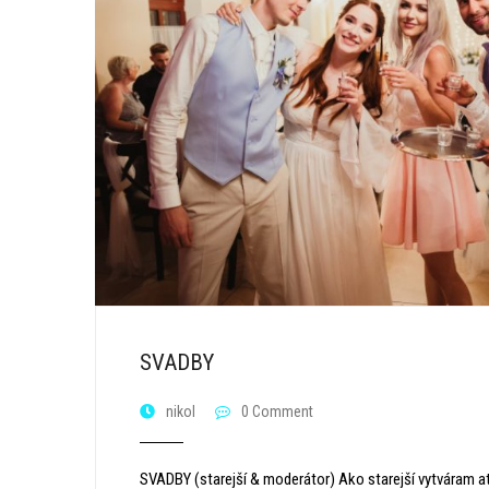
SVADBY
nikol
0 Comment
SVADBY (starejší & moderátor) Ako starejší vytváram at