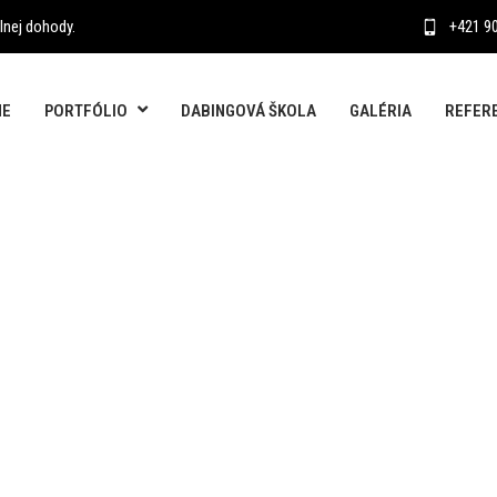
lnej dohody.
+421 9
NE
PORTFÓLIO
DABINGOVÁ ŠKOLA
GALÉRIA
REFER