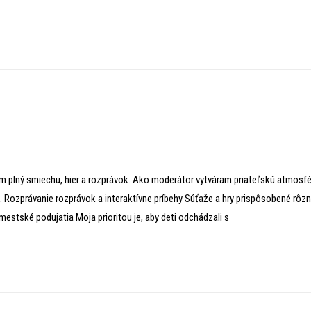
plný smiechu, hier a rozprávok. Ako moderátor vytváram priateľskú atmosfé
a. Rozprávanie rozprávok a interaktívne príbehy Súťaže a hry prispôsobené rôz
estské podujatia Moja prioritou je, aby deti odchádzali s