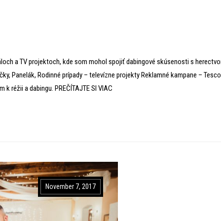
loch a TV projektoch, kde som mohol spojiť dabingové skúsenosti s herectv
ričky, Panelák, Rodinné prípady – televízne projekty Reklamné kampane – Tesco
 k réžii a dabingu. PREČÍTAJTE SI VIAC
November 7, 2017