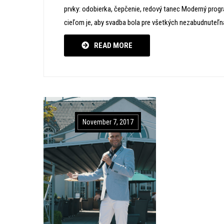
prvky: odobierka, čepčenie, redový tanec Moderný pr
cieľom je, aby svadba bola pre všetkých nezabudnuteľn
READ MORE
November 7, 2017