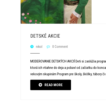
DETSKÉ AKCIE
nikol
0 Comment
MODEROVANIE DETSKÝCH AKCIÍ Deti si zaslúžia program 
ktorá ich vtiahne do deja a pobaví od začiatku do konc
vekovým skupinám Program pre školy, škôlky, tábory či m
READ MORE