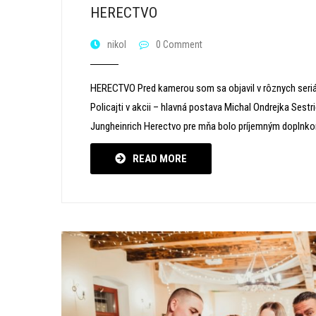
HERECTVO
nikol
0 Comment
HERECTVO Pred kamerou som sa objavil v rôznych seriá
Policajti v akcii – hlavná postava Michal Ondrejka Sest
Jungheinrich Herectvo pre mňa bolo príjemným doplnkom
READ MORE