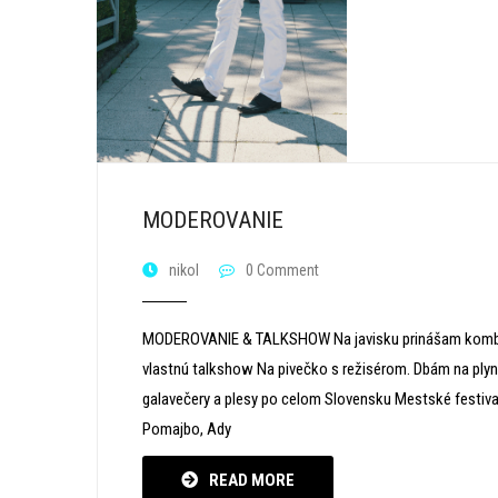
MODEROVANIE
nikol
0 Comment
MODEROVANIE & TALKSHOW Na javisku prinášam kombináci
vlastnú talkshow Na pivečko s režisérom. Dbám na plyn
galavečery a plesy po celom Slovensku Mestské festival
Pomajbo, Ady
READ MORE